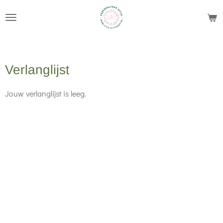
Ga
direct
naar
de
Verlanglijst
hoofdinhoud
Jouw verlanglijst is leeg.