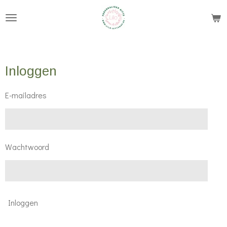
Ga
direct
naar
de
Inloggen
hoofdinhoud
E-mailadres
Wachtwoord
Inloggen