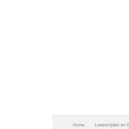
Ga
direct
naar
de
hoofdinhoud
Home
Lasersnijden en 