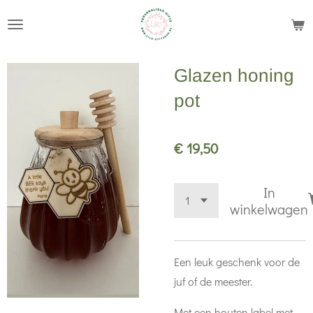
Ga
direct
naar
Glazen honing
de
hoofdinhoud
pot
€ 19,50
In
winkelwagen
Een leuk geschenk voor de
juf of de meester.
Met een houten label met